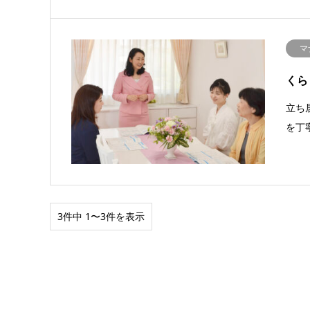
マ
くら
立ち
を丁
3件中 1〜3件を表示