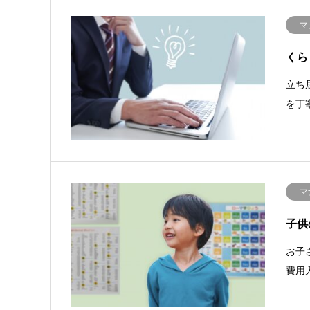
マ
くら
立ち
を丁
マ
子供
お子
費用入