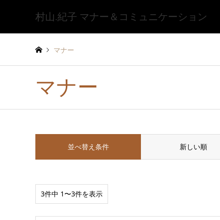
村山.紀子 マナー＆コミュニケーション
マナー
マナー
並べ替え条件
新しい順
3件中 1〜3件を表示